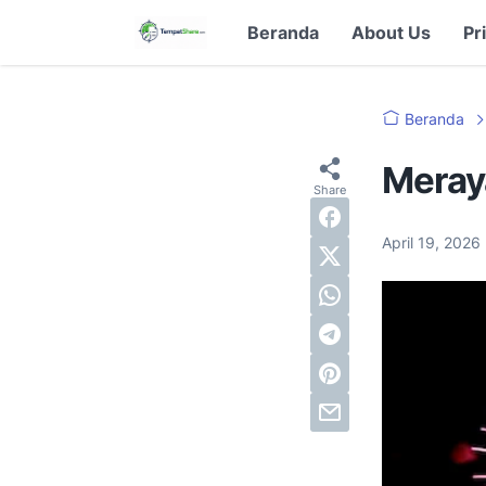
Beranda
About Us
Pr
Beranda
Meray
April 19, 2026