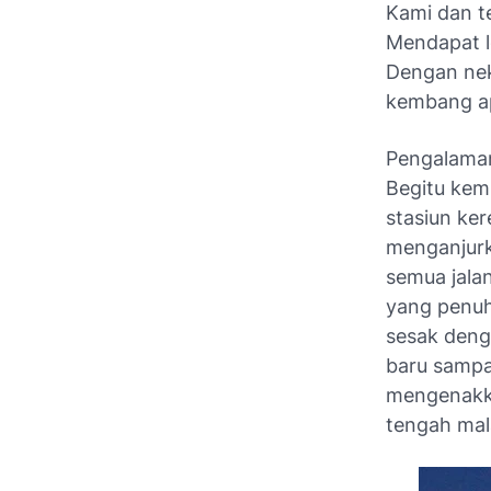
Kami dan t
Mendapat l
Dengan nek
kembang a
Pengalaman
Begitu kem
stasiun ke
menganjur
semua jala
yang penuh
sesak deng
baru sampa
mengenakka
tengah mala