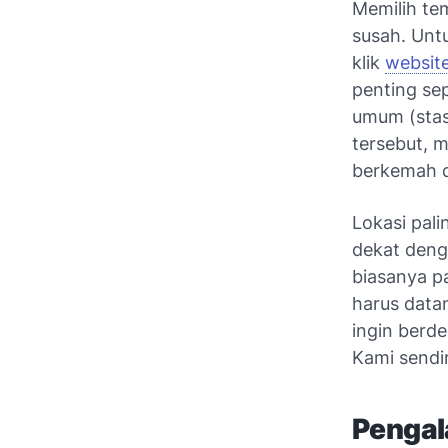
Memilih t
susah. Unt
klik
website
penting se
umum (stasi
tersebut, 
berkemah dl
Lokasi pal
dekat deng
biasanya p
harus datan
ingin berde
Kami sendir
Pengal