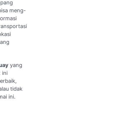
mpang
bisa meng-
formasi
ransportasi
okasi
rang
Quay
yang
ini
erbaik,
lau tidak
ai ini.