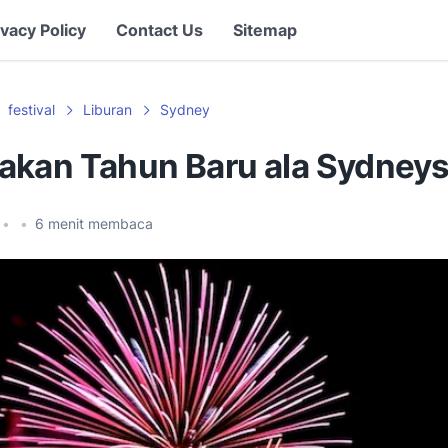
ivacy Policy
Contact Us
Sitemap
festival
Liburan
Sydney
akan Tahun Baru ala Sydneys
•
•
6
menit membaca