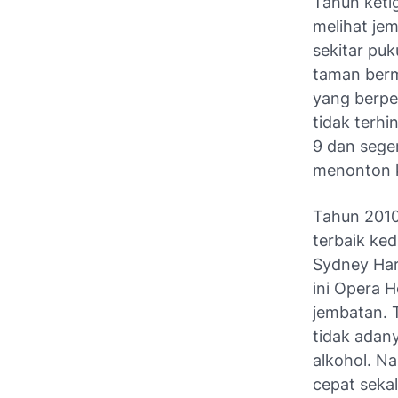
Tahun keti
melihat je
sekitar puk
taman berm
yang berpes
tidak terhi
9 dan sege
menonton k
Tahun 2010
terbaik ked
Sydney Har
ini Opera H
jembatan. T
tidak adan
alkohol. N
cepat sekal