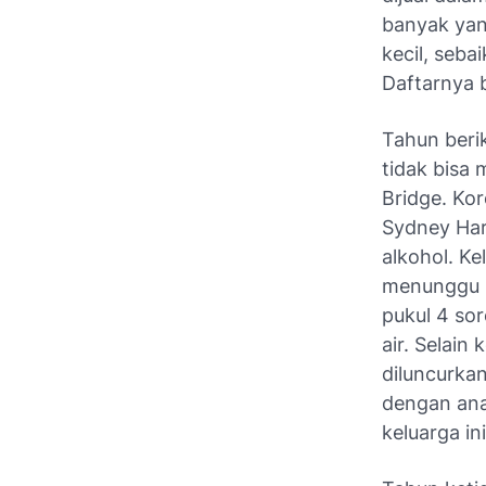
banyak yan
kecil, seba
Daftarnya b
Tahun beri
tidak bisa
Bridge. Kor
Sydney Har
alkohol. Ke
menunggu k
pukul 4 so
air. Selai
diluncurkan
dengan ana
keluarga i