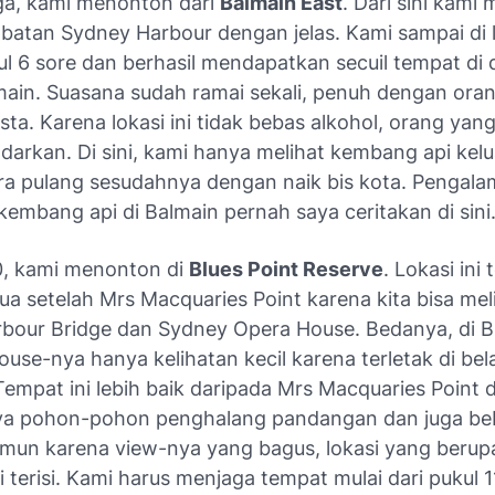
ga, kami menonton dari
Balmain East
. Dari sini kami 
mbatan Sydney Harbour dengan jelas. Kami sampai di 
ul 6 sore dan berhasil mendapatkan secuil tempat di 
ain. Suasana sudah ramai sekali, penuh dengan ora
ta. Karena lokasi ini tidak bebas alkohol, orang ya
ndarkan. Di sini, kami hanya melihat kembang api kel
ra pulang sesudahnya dengan naik bis kota. Pengal
embang api di Balmain pernah saya ceritakan
di sini
, kami menonton di
Blues Point Reserve
. Lokasi ini
ua setelah Mrs Macquaries Point karena kita bisa mel
bour Bridge dan Sydney Opera House. Bedanya, di Bl
ouse-nya hanya kelihatan kecil karena terletak di be
empat ini lebih baik daripada Mrs Macquaries Point 
ya pohon-pohon penghalang pandangan dan juga beb
amun karena
view
-nya yang bagus, lokasi yang berup
i terisi. Kami harus menjaga tempat mulai dari pukul 1