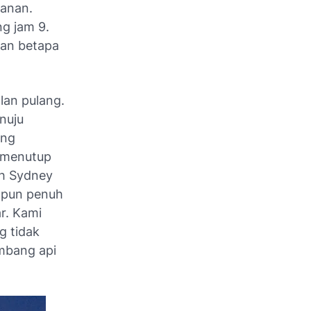
kanan.
g jam 9.
kan betapa
lan pulang.
nuju
ang
 menutup
th Sydney
i pun penuh
r. Kami
g tidak
mbang api