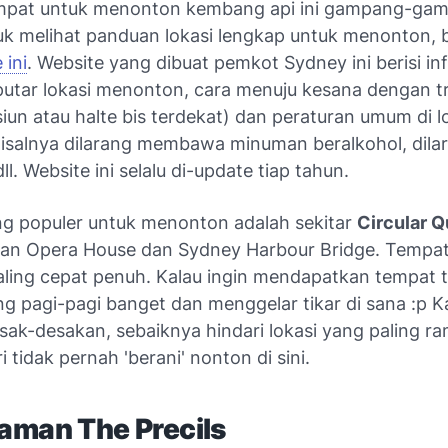
empat untuk menonton kembang api ini gampang-ga
uk melihat panduan lokasi lengkap untuk menonton, 
 ini
. Website yang dibuat pemkot Sydney ini berisi in
putar lokasi menonton, cara menuju kesana dengan t
un atau halte bis terdekat) dan peraturan umum di l
misalnya dilarang membawa minuman beralkohol, dila
l. Website ini selalu di-update tiap tahun.
ing populer untuk menonton adalah sekitar
Circular 
an Opera House dan Sydney Harbour Bridge. Tempat 
aling cepat penuh. Kalau ingin mendapatkan tempat t
g pagi-pagi banget dan menggelar tikar di sana :p Ka
sak-desakan, sebaiknya hindari lokasi yang paling ram
i tidak pernah 'berani' nonton di sini.
aman The Precils