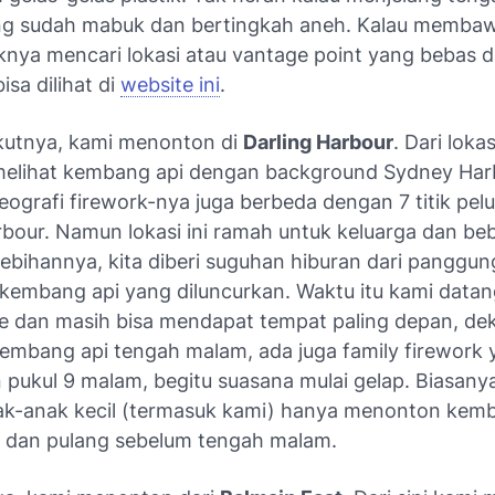
g sudah mabuk dan bertingkah aneh. Kalau memba
iknya mencari lokasi atau vantage point yang bebas da
isa dilihat di
website ini
.
kutnya, kami menonton di
Darling Harbour
. Dari lokas
 melihat kembang api dengan background Sydney Har
eografi firework-nya juga berbeda dengan 7 titik pel
bour. Namun lokasi ini ramah untuk keluarga dan beb
lebihannya, kita diberi suguhan hiburan dari panggu
embang api yang diluncurkan. Waktu itu kami datang
re dan masih bisa mendapat tempat paling depan, de
n kembang api tengah malam, ada juga
family firework
 pukul 9 malam, begitu suasana mulai gelap. Biasanya
k-anak kecil (termasuk kami) hanya menonton kemb
ni dan pulang sebelum tengah malam.