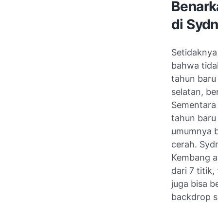
Benark
di Sydn
Setidaknya
bahwa tida
tahun baru
selatan, b
Sementara 
tahun baru
umumnya bi
cerah. Syd
Kembang ap
dari 7 titi
juga bisa 
backdrop
s