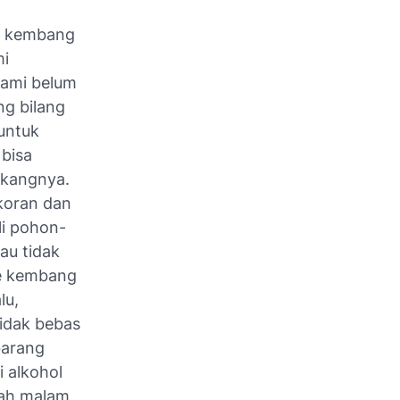
on kembang
mi
kami belum
ng bilang
 untuk
 bisa
akangnya.
koran dan
li pohon-
au tidak
ke kembang
lu,
tidak bebas
barang
 alkohol
gah malam,