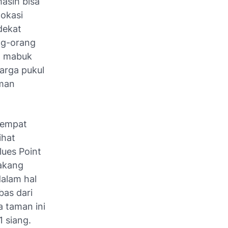
masih bisa
lokasi
dekat
ng-orang
ng mabuk
uarga pukul
aman
.
 tempat
ihat
ues Point
lakang
dalam hal
as dari
a taman ini
1 siang.