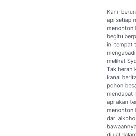
Kami berun
api setiap 
menonton k
begitu ber
ini tempat 
mengabadi
melihat Sy
Tak heran 
kanal berita
pohon besa
mendapat l
api akan te
menonton k
dari alkoho
bawaannya 
dijual dala