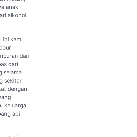
wa anak
ri alkohol.
i ini kami
bour
uncuran dari
as dari
ng selama
 sekitar
kat dengan
yang
, keluarga
ang api