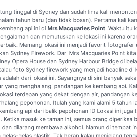
tung tinggal di Sydney dan sudah lima kali menont
malam tahun baru (dan tidak bosan). Pertama kali ka
embang api ini di
Mrs Macquaries Point
. Waktu itu 
pengalaman dan memutuskan ke lokasi ini karena ora
terbaik. Memang lokasi ini menjadi favorit fotografer
kan Sydney
Firework
. Dari Mrs Macquaries Point kita
dney Opera House dan Sydney Harbour Bridge di bel
kalau foto
Sydney firework
yang menjadi
headline
di 
 adalah dari lokasi ini.
Sayangnya di sini banyak seka
r yang menghalangi pandangan ke kembang api. Kal
okasi terdepan yang dekat dengan air, pandangan 
rhalang pepohonan. Itulah yang kami alami 5 tahun la
embang api dari balik pepohonan :D Lokasi ini juga 
l. Ketika masuk ke taman ini, semua orang diperiksa 
dan dilarang membawa alkohol. Namun di tempat ini
m gelas-gelas plastik. Tak heran kalau menjelang ten