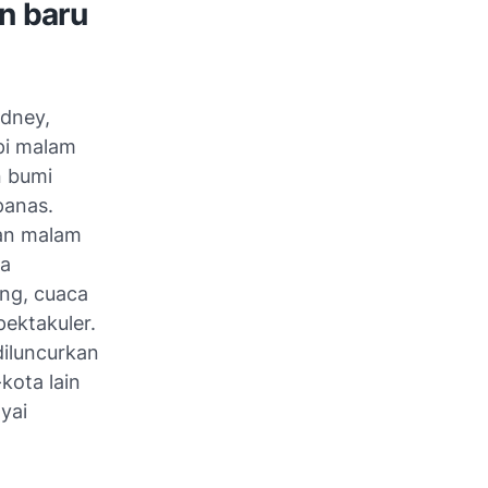
n baru
ydney,
pi malam
n bumi
panas.
kan malam
da
ng, cuaca
pektakuler.
iluncurkan
kota lain
yai