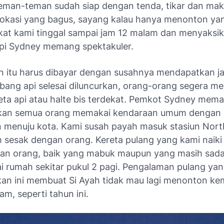
eman-teman sudah siap dengan tenda, tikar dan ma
okasi yang bagus, sayang kalau hanya menonton yan
at kami tinggal sampai jam 12 malam dan menyaksi
pi Sydney memang spektakuler.
 itu harus dibayar dengan susahnya mendapatkan ja
bang api selesai diluncurkan, orang-orang segera me
reta api atau halte bis terdekat. Pemkot Sydney mem
kan semua orang memakai kendaraan umum dengan
n menuju kota. Kami susah payah masuk stasiun Nor
 sesak dengan orang. Kereta pulang yang kami naik
an orang, baik yang mabuk maupun yang masih sada
i rumah sekitar pukul 2 pagi. Pengalaman pulang yan
n ini membuat Si Ayah tidak mau lagi menonton ke
m, seperti tahun ini.