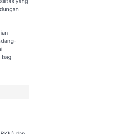
ilitas yang
indungan
ian
ndang-
i
 bagi
(BKN) dan