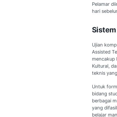
Pelamar di
hari sebel
Sistem
Ujian komp
Assisted T
mencakup K
Kultural, 
teknis yan
Untuk form
bidang stu
berbagai mo
yang difas
belajar man