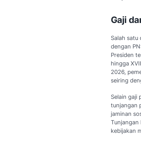
Gaji d
Salah satu 
dengan PNS
Presiden te
hingga XVI
2026, peme
seiring de
Selain gaj
tunjangan p
jaminan so
Tunjangan 
kebijakan 