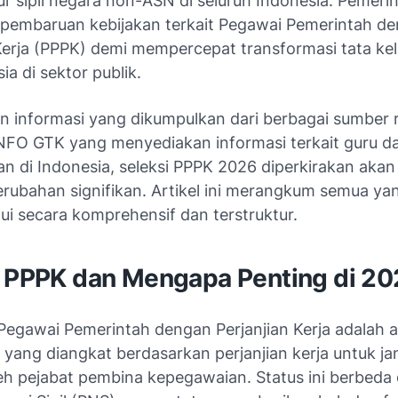
r sipil negara non-ASN di seluruh Indonesia. Pemerin
pembaruan kebijakan terkait Pegawai Pemerintah d
 Kerja (PPPK) demi mempercepat transformasi tata ke
a di sektor publik.
n informasi yang dikumpulkan dari berbagai sumber 
NFO GTK yang menyediakan informasi terkait guru d
an di Indonesia, seleksi PPPK 2026 diperkirakan ak
erubahan signifikan. Artikel ini merangkum semua yan
ui secara komprehensif dan terstruktur.
u PPPK dan Mengapa Penting di 2
Pegawai Pemerintah dengan Perjanjian Kerja adalah a
a yang diangkat berdasarkan perjanjian kerja untuk j
leh pejabat pembina kepegawaian. Status ini berbeda