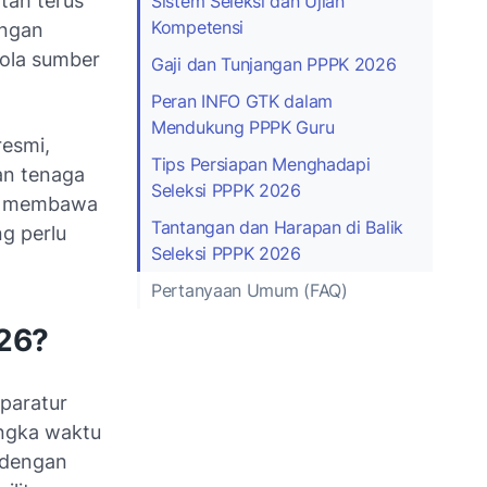
tah terus
Sistem Seleksi dan Ujian
Kompetensi
engan
lola sumber
Gaji dan Tunjangan PPPK 2026
Peran INFO GTK dalam
Mendukung PPPK Guru
resmi,
Tips Persiapan Menghadapi
an tenaga
Seleksi PPPK 2026
an membawa
Tantangan dan Harapan di Balik
g perlu
Seleksi PPPK 2026
Pertanyaan Umum (FAQ)
026?
paratur
angka waktu
 dengan