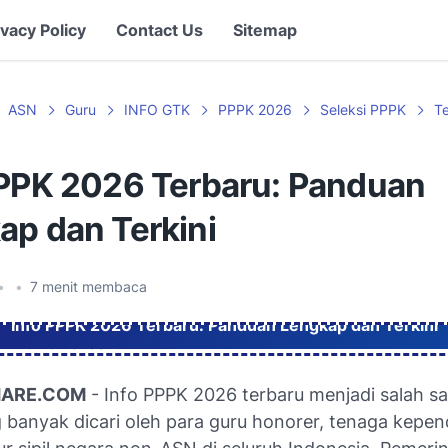
ivacy Policy
Contact Us
Sitemap
ASN
Guru
INFO GTK
PPPK 2026
Seleksi PPPK
T
PPPK 2026 Terbaru: Panduan
ap dan Terkini
•
•
7
menit membaca
Info PPPK 2026 Terbaru: Panduan Lengkap dan Terkini
HARE.COM
- Info PPPK 2026 terbaru menjadi salah sa
 banyak dicari oleh para guru honorer, tenaga kepen