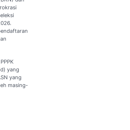
rokrasi
eleksi
2026.
pendaftaran
man
n PPPK
id) yang
CASN yang
leh masing-