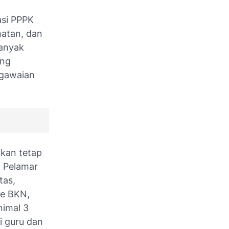
asi PPPK
hatan, dan
banyak
ang
egawaian
akan tetap
: Pelamar
tas,
se BKN,
nimal 3
i guru dan