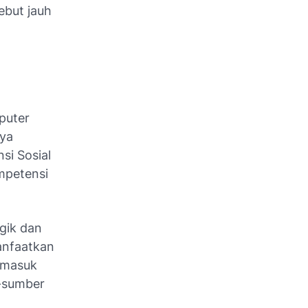
but jauh
puter
nya
si Sosial
mpetensi
gik dan
anfaatkan
ermasuk
r-sumber