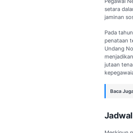
Pegawai Ne
setara dal
jaminan sos
Pada tahun
penataan t
Undang Nom
menjadikan
jutaan ten
kepegawai
Baca Juga
Jadwal
Meskipun 