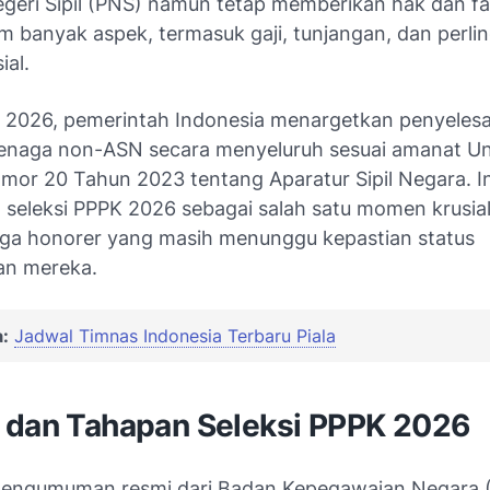
geri Sipil (PNS) namun tetap memberikan hak dan fas
am banyak aspek, termasuk gaji, tunjangan, dan perl
ial.
 2026, pemerintah Indonesia menargetkan penyelesa
enaga non-ASN secara menyeluruh sesuai amanat U
or 20 Tahun 2023 tentang Aparatur Sipil Negara. In
 seleksi PPPK 2026 sebagai salah satu momen krusial
aga honorer yang masih menunggu kepastian status
an mereka.
:
Jadwal Timnas Indonesia Terbaru Piala
 dan Tahapan Seleksi PPPK 2026
pengumuman resmi dari Badan Kepegawaian Negara 