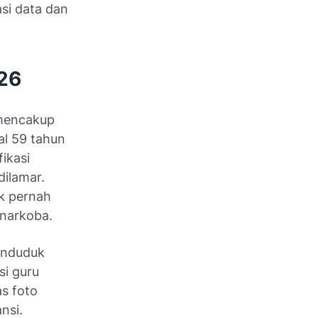
si data dan
26
 mencakup
al 59 tahun
fikasi
dilamar.
ak pernah
 narkoba.
enduduk
si guru
s foto
nsi.