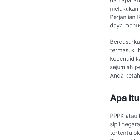
dan aparatu
melakukan 
Perjanjian
daya manusi
Berdasarka
termasuk I
kependidik
sejumlah p
Anda ketah
Apa It
PPPK atau 
sipil negar
tertentu o