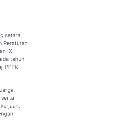
ng setara
n Peraturan
an IX
Pada tahun
ji PPPK
uarga,
 serta
kerjaan.
dengan