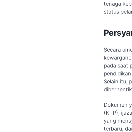
tenaga kep
status pela
Persya
Secara umu
kewarganeg
pada saat p
pendidikan 
Selain itu,
diberhentik
Dokumen ya
(KTP), ijaz
yang mensy
terbaru, d