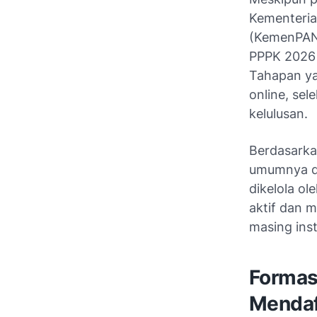
Kementeria
(KemenPAN-R
PPPK 2026 
Tahapan ya
online, sel
kelulusan.
Berdasarka
umumnya di
dikelola o
aktif dan 
masing inst
Formas
Mendaf