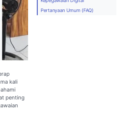
Kepegawaian Digital
Pertanyaan Umum (FAQ)
erap
ma kali
mahami
at penting
gawaian