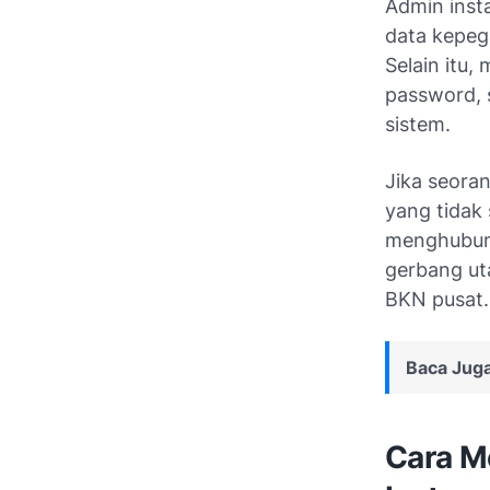
Admin inst
data kepeg
Selain itu
password, 
sistem.
Jika seora
yang tidak
menghubung
gerbang ut
BKN pusat.
Baca Juga
Cara M