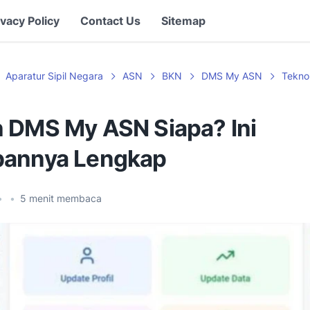
ivacy Policy
Contact Us
Sitemap
Aparatur Sipil Negara
ASN
BKN
DMS My ASN
Tekno
 DMS My ASN Siapa? Ini
annya Lengkap
•
•
5
menit membaca