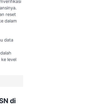
verifikasi
ansinya.
an reset
ke dalam
au data
h
adalah
ke level
SN di