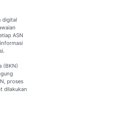
digital
awaian
setiap ASN
informasi
i.
a (BKN)
ggung
N, proses
t dilakukan