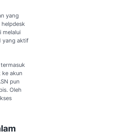
an yang
 helpdesk
 melalui
N yang aktif
 termasuk
 ke akun
ASN pun
is. Oleh
akses
alam