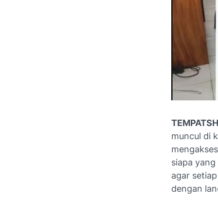
TEMPATS
muncul di 
mengakses 
siapa yang
agar setia
dengan lan