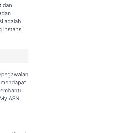
t
dan
Badan
i adalah
 instansi
 Kepegawaian
a mendapat
 membantu
 My ASN.