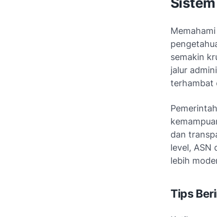
Sistem
Memahami h
pengetahuan
semakin kr
jalur admi
terhambat 
Pemerintah
kemampuan 
dan transp
level, ASN 
lebih mode
Tips Ber