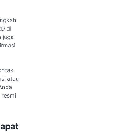
angkah
D di
 juga
irmasi
ontak
si atau
 Anda
 resmi
Dapat