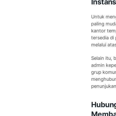
Instan
Untuk meng
paling mud
kantor tem
tersedia d
melalui ata
Selain itu
admin kepeg
grup komun
menghubung
penunjukan
Hubung
Memba