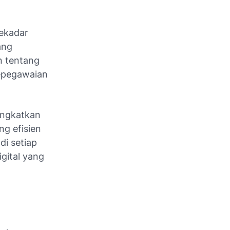
ekadar
ang
n tentang
kepegawaian
ingkatkan
g efisien
i setiap
igital yang