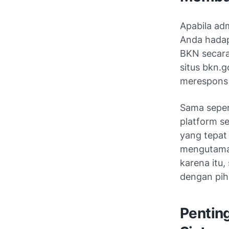
Apabila ad
Anda hadap
BKN secara
situs
bkn.g
merespons
Sama seper
platform s
yang tepa
mengutamak
karena itu,
dengan piha
Pentin