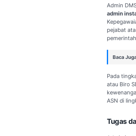
Admin DMS 
admin inst
Kepegawaia
pejabat ata
pemerintah
Baca Juga
Pada tingka
atau Biro 
kewenangan
ASN di lin
Tugas d