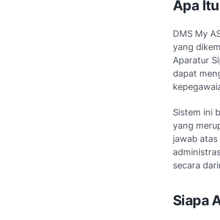
Apa It
DMS My ASN
yang dike
Aparatur Si
dapat meng
kepegawaia
Sistem ini
yang meru
jawab atas
administra
secara dar
Siapa 