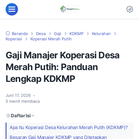
Menu
Da
Beranda
Desa
Gaji
KDKMP
Kelurahan
Koperasi
Koperasi Merah Putih
Gaji Manajer Koperasi Desa
Merah Putih: Panduan
Lengkap KDKMP
Juni 17, 2026
•
5
menit membaca
Daftar Isi
Apa Itu Koperasi Desa Kelurahan Merah Putih (KDKMP)?
Besaran Gaji Manajer KDKMP yang Ditetapkan