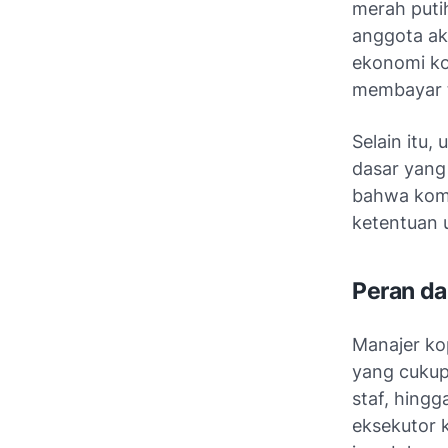
merah putih
anggota akt
ekonomi ko
membayar t
Selain itu
dasar yang
bahwa komp
ketentuan 
Peran da
Manajer ko
yang cukup
staf, hing
eksekutor 