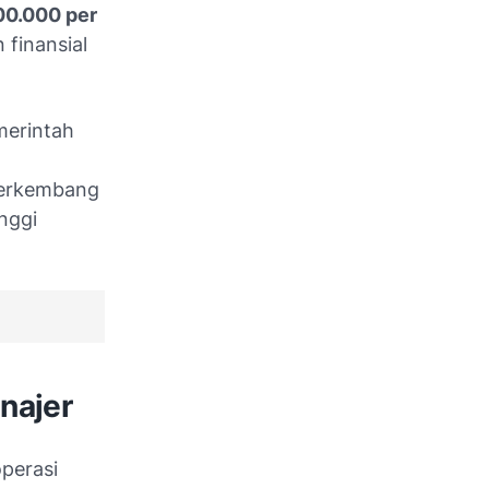
00.000 per
 finansial
merintah
 berkembang
nggi
najer
perasi