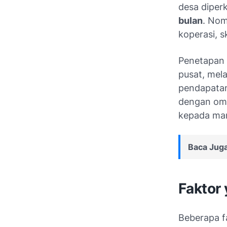
desa diperk
bulan
. Nom
koperasi, 
Penetapan 
pusat, mel
pendapatan
dengan omz
kepada man
Baca Juga
Faktor
Beberapa f