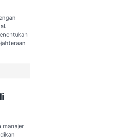
dengan
al.
menentukan
jahteraan
i
n manajer
idikan