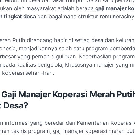
 ekonomi desa dari akar rumput. Salah satu pertany
jukan oleh masyarakat adalah berapa
gaji manajer ko
h tingkat desa
dan bagaimana struktur remunerasiny
rah Putih dirancang hadir di setiap desa dan kelurah
donesia, menjadikannya salah satu program pemberd
rbesar yang pernah digulirkan. Keberhasilan program 
 pada kualitas pengelola, khususnya manajer yang m
 koperasi sehari-hari.
 Gaji Manajer Koperasi Merah Puti
t Desa?
n informasi yang beredar dari Kementerian Koperas
men teknis program, gaji manajer koperasi merah put