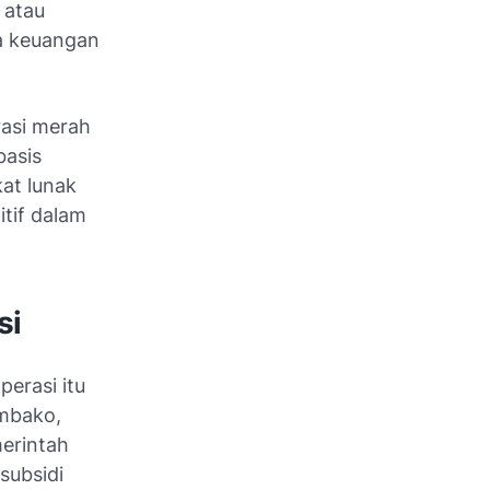
 atau
a keuangan
rasi merah
basis
at lunak
itif dalam
si
perasi itu
embako,
merintah
subsidi