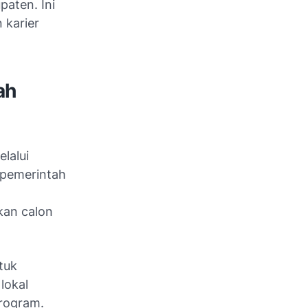
paten. Ini
 karier
ah
lalui
 pemerintah
kan calon
tuk
lokal
program.