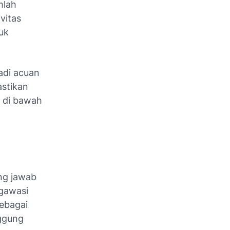
mlah
vitas
uk
adi acuan
astikan
 di bawah
ng jawab
ngawasi
sebagai
nggung