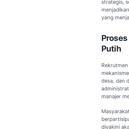
strategis, 
menjadikan 
yang menja
Proses
Putih
Rekrutmen 
mekanisme 
desa, dan d
administra
manajer me
Masyarakat
berpartisip
diyakini a