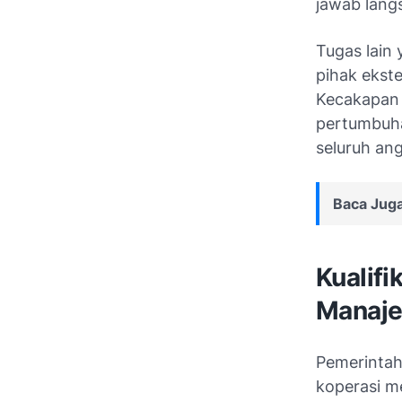
jawab langs
Tugas lain
pihak ekste
Kecakapan 
pertumbuha
seluruh an
Baca Juga
Kualifi
Manaje
Pemerintah
koperasi me