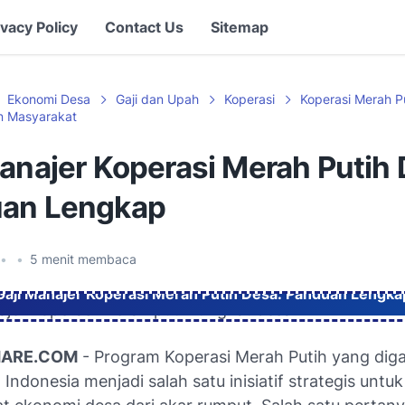
ivacy Policy
Contact Us
Sitemap
Ekonomi Desa
Gaji dan Upah
Koperasi
Koperasi Merah P
 Masyarakat
anajer Koperasi Merah Putih 
an Lengkap
•
•
5
menit membaca
Gaji Manajer Koperasi Merah Putih Desa: Panduan Lengka
HARE.COM
- Program Koperasi Merah Putih yang dig
Indonesia menjadi salah satu inisiatif strategis untuk