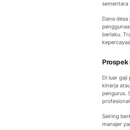
sementara 
Dana desa 
penggunaan
berlaku. T
kepercayaa
Prospek 
Di luar ga
kinerja at
pengurus. S
profesiona
Seiring be
manajer ya