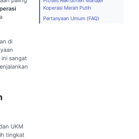
aan paling
Proses Rekrutmen Manajer
Koperasi Merah Putih
perasi
a
Pertanyaan Umum (FAQ)
an di
ayaan
ini sangat
enjalankan
h
i dan UKM
ih tingkat