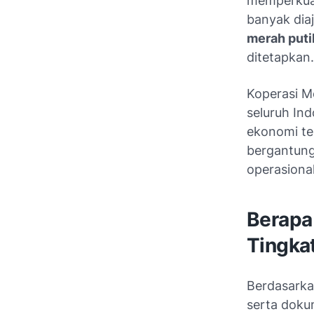
memperkuat
banyak dia
merah puti
ditetapkan.
Koperasi Me
seluruh In
ekonomi te
bergantung
operasional
Berapa
Tingka
Berdasarka
serta doku