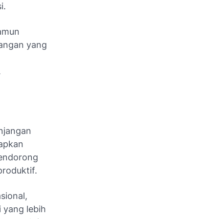
i.
namun
dangan yang
.
unjangan
tapkan
 mendorong
roduktif.
sional,
 yang lebih