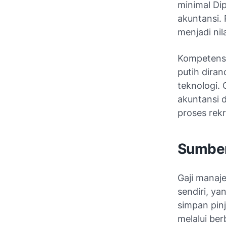
minimal Di
akuntansi.
menjadi nil
Kompetensi
putih dira
teknologi.
akuntansi d
proses rek
Sumber
Gaji manaje
sendiri, ya
simpan pinj
melalui be